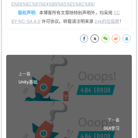
E%E6%8C%81%E4%B9%85%E5%8C%96/
版权声明:
本博客所有文章除特别声明外，均采用
CC
BY-NC-SA 4.0
许可协议。转载请注明来源
zyk的垃圾屋
！
上一篇
Unity基础
下一篇
GUI学习