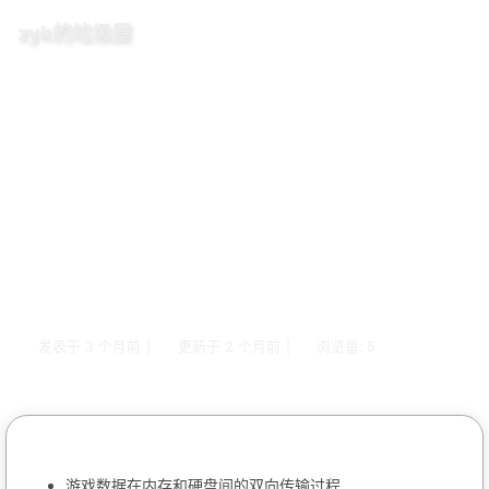
zyk的垃圾屋
数据持久化 之 PlayerPrefs
发表于
3 个月前
|
更新于
2 个月前
|
浏览量:
5
游戏数据在内存和硬盘间的双向传输过程